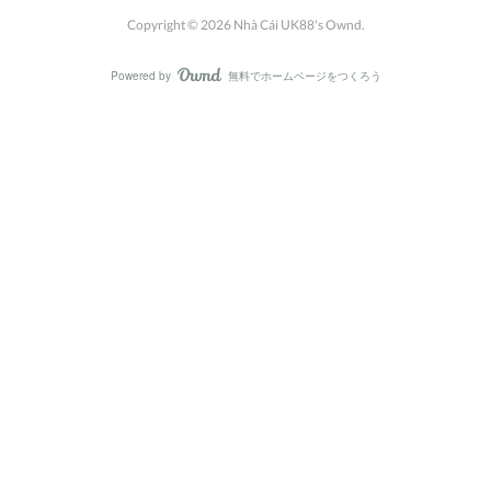
Copyright ©
2026
Nhà Cái UK88's Ownd
.
Powered by
無料でホームページをつくろう
AmebaOwnd
フォロー